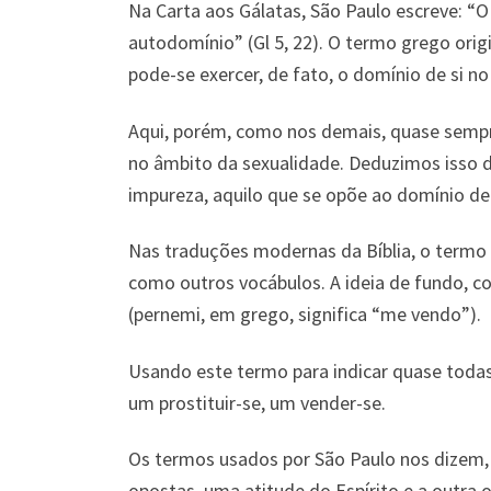
Na Carta aos Gálatas, São Paulo escreve: “O
autodomínio” (Gl 5, 22). O termo grego ori
pode-se exercer, de fato, o domínio de si no 
Aqui, porém, como nos demais, quase sempre
no âmbito da sexualidade. Deduzimos isso do
impureza, aquilo que se opõe ao domínio de
Nas traduções modernas da Bíblia, o termo 
como outros vocábulos. A ideia de fundo, con
(pernemi, em grego, significa “me vendo”).
Usando este termo para indicar quase todas
um prostituir-se, um vender-se.
Os termos usados por São Paulo nos dizem, p
opostas, uma atitude do Espírito e a outra ob