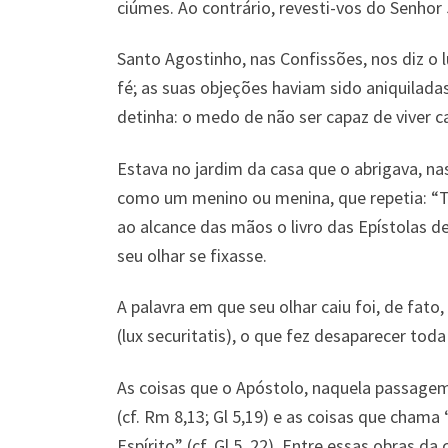
ciúmes. Ao contrário, revesti-vos do Senhor 
Santo Agostinho, nas Confissões, nos diz o
fé; as suas objeções haviam sido aniquilada
detinha: o medo de não ser capaz de viver 
Estava no jardim da casa que o abrigava, na
como um menino ou menina, que repetia: “Toll
ao alcance das mãos o livro das Epístolas 
seu olhar se fixasse.
A palavra em que seu olhar caiu foi, de fa
(lux securitatis), o que fez desaparecer tod
As coisas que o Apóstolo, naquela passagem
(cf. Rm 8,13; Gl 5,19) e as coisas que cham
Espírito” (cf. Gl 5, 22). Entre essas obras d