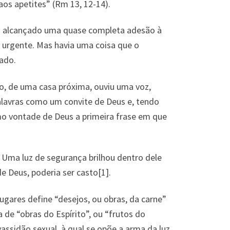
aos apetites” (Rm 13, 12-14).
via alcançado uma quase completa adesão à
s urgente. Mas havia uma coisa que o
ado.
do, de uma casa próxima, ouviu uma voz,
 palavras como um convite de Deus e, tendo
omo vontade de Deus a primeira frase em que
 Uma luz de segurança brilhou dentro dele
de Deus, poderia ser casto[1].
gares define “desejos, ou obras, da carne”
 de “obras do Espírito”, ou “frutos do
evassidão sexual, à qual se opõe a arma da luz