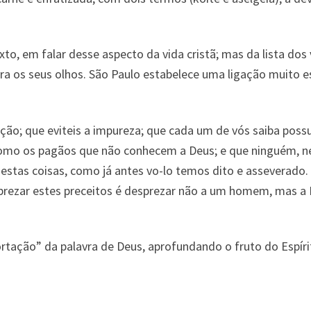
o, em falar desse aspecto da vida cristã; mas da lista dos ví
a os seus olhos. São Paulo estabelece uma ligação muito es
ação; que eviteis a impureza; que cada um de vós saiba pos
 como os pagãos que não conhecem a Deus; e que ninguém, n
 estas coisas, como já antes vo-lo temos dito e asseverado
prezar estes preceitos é desprezar não a um homem, mas a De
ortação” da palavra de Deus, aprofundando o fruto do Espíri