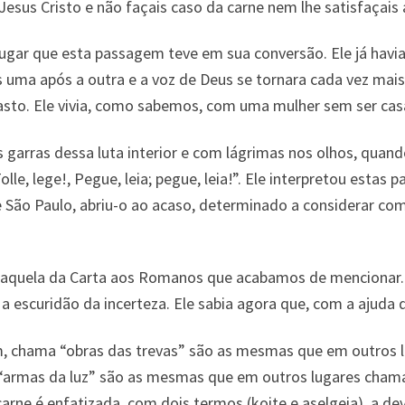
Jesus Cristo e não façais caso da carne nem lhe satisfaçais 
 lugar que esta passagem teve em sua conversão. Ele já ha
s uma após a outra e a voz de Deus se tornara cada vez mai
casto. Ele vivia, como sabemos, com uma mulher sem ser cas
s garras dessa luta interior e com lágrimas nos olhos, quan
e, lege!, Pegue, leia; pegue, leia!”. Ele interpretou estas
de São Paulo, abriu-o ao acaso, determinado a considerar c
to, aquela da Carta aos Romanos que acabamos de mencionar.
a a escuridão da incerteza. Ele sabia agora que, com a ajuda 
, chama “obras das trevas” são as mesmas que em outros lu
a “armas da luz” são as mesmas que em outros lugares chama
a carne é enfatizada, com dois termos (koite e aselgeia), a d