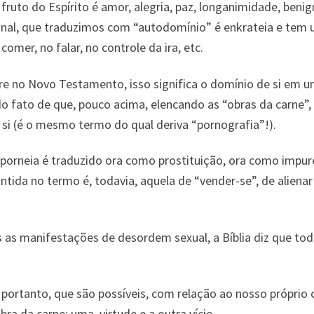
 fruto do Espírito é amor, alegria, paz, longanimidade, beni
ginal, que traduzimos com “autodomínio” é enkrateia e tem
comer, no falar, no controle da ira, etc.
 no Novo Testamento, isso significa o domínio de si em um
 fato de que, pouco acima, elencando as “obras da carne”, 
 si (é o mesmo termo do qual deriva “pornografia”!).
porneia é traduzido ora como prostituição, ora como impure
tida no termo é, todavia, aquela de “vender-se”, de alienar 
 as manifestações de desordem sexual, a Bíblia diz que tod
ortanto, que são possíveis, com relação ao nosso próprio c
ra da carne; uma, virtude e a outra vício.