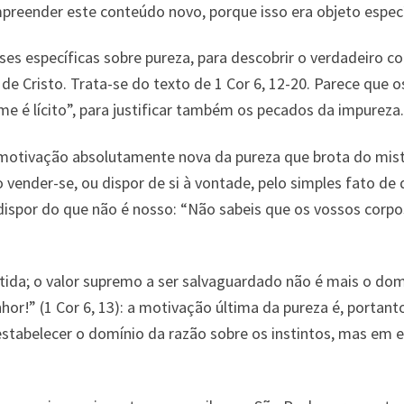
preender este conteúdo novo, porque isso era objeto espec
 específicas sobre pureza, para descobrir o verdadeiro co
de Cristo. Trata-se do texto de 1 Cor 6, 12-20. Parece que 
me é lícito”, para justificar também os pecados da impureza.
tivação absolutamente nova da pureza que brota do mistério
to vender-se, ou dispor de si à vontade, pelo simples fato 
dispor do que não é nosso: “Não sabeis que os vossos corp
tida; o valor supremo a ser salvaguardado não é mais o domí
or!” (1 Cor 6, 13): a motivação última da pureza é, portanto,
stabelecer o domínio da razão sobre os instintos, mas em e