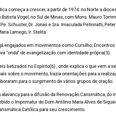
ca começa a crescer, a partir de 1974: no Norte a dioc
ão Batista Vogel, no Sul de Minas, com Mons. Mauro Tomm
Schuster, Dr. Jonas e Sra. Imaculada Petinnatti, Peter e
 Maria Lamego, Ir. Stelita.
es já engajados em movimentos como Cursilho, Encontros d
 “onda” de evangelização com identidade própria(5).
eis batizados no Espírito(6) , onde explica o que vem a s
ís sobre o movimento, trazia orientações para a realizaç
laboraram para o surgimento de vários grupos de oração.
ma alavanca para a difusão da Renovação Carismática, do
cebido o Imprimatur de Dom Antônio Maria Alves de Sique
arismática Católica para seu crescimento.