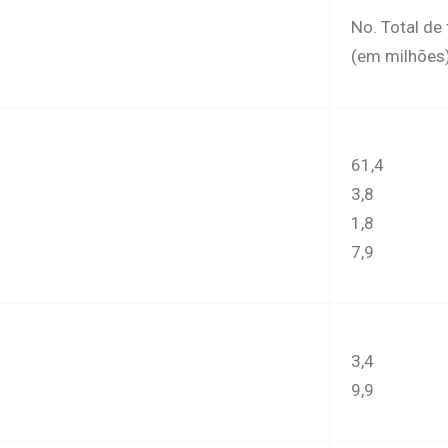
No. Total de 
(em milhões
61,4
3,8
1,8
7,9
3,4
9,9