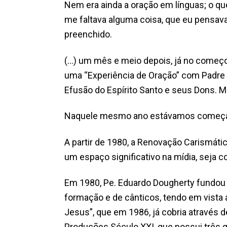
Nem era ainda a oração em línguas; o que
me faltava alguma coisa, que eu pensava 
preenchido.
(…) um mês e meio depois, já no começo
uma “Experiência de Oração” com Padre H
Efusão do Espírito Santo e seus Dons. M
Naquele mesmo ano estávamos começando
A partir de 1980, a Renovação Carismátic
um espaço significativo na mídia, seja 
Em 1980, Pe. Eduardo Dougherty fundou a
formação e de cânticos, tendo em vista 
Jesus”, que em 1986, já cobria através de
Produções Século XXI, que possui três g