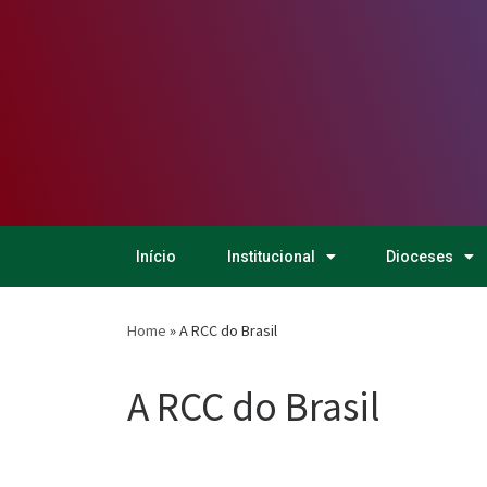
Início
Institucional
Dioceses
Home
»
A RCC do Brasil
A RCC do Brasil