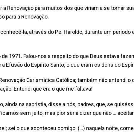
ar a Renovação para muitos dos que viriam a se tornar su
lso para a Renovação.
 conhecê-la, através do Pe. Haroldo, durante um período
o de 1971. Falou-nos a respeito do que Deus estava fa
 a Efusão do Espírito Santo; o que eram os dons do Espíri
 Renovação Carismática Católica; também não entendi o
ação. Entendi que era o que me faltava!
, ainda na sacristia, disse a nós, padres, que, se quisés
Ficamos sem jeito; mas pior seria dizer que não … aceita
i; sei o que aconteceu comigo. (…) naquela noite, comec