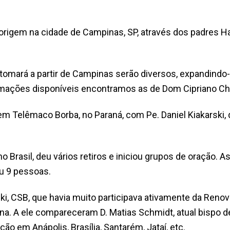
 origem na cidade de Campinas, SP, através dos padres 
omará a partir de Campinas serão diversos, expandindo-
ormações disponíveis encontramos as de Dom Cipriano Ch
em Telêmaco Borba, no Paraná, com Pe. Daniel Kiakarski
 Brasil, deu vários retiros e iniciou grupos de oração. A
u 9 pessoas.
ki, CSB, que havia muito participava ativamente da Renov
a. A ele compareceram D. Matias Schmidt, atual bispo de 
ação em Anápolis, Brasília, Santarém, Jataí, etc.