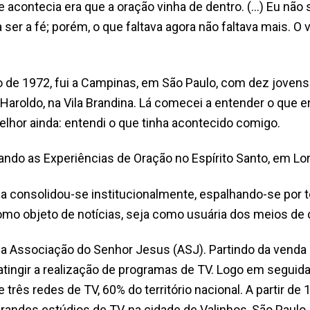
 acontecia era que a oração vinha de dentro. (…) Eu não s
ser a fé; porém, o que faltava agora não faltava mais. O 
 de 1972, fui a Campinas, em São Paulo, com dez jovens 
aroldo, na Vila Brandina. Lá comecei a entender o que er
elhor ainda: entendi o que tinha acontecido comigo.
 as Experiências de Oração no Espírito Santo, em Lor
a consolidou-se institucionalmente, espalhando-se por tod
como objeto de notícias, seja como usuária dos meios de
 Associação do Senhor Jesus (ASJ). Partindo da venda de 
atingir a realização de programas de TV. Logo em seguid
 três redes de TV, 60% do território nacional. A partir de
randes estúdios de TV, na cidade de Valinhos, São Paul