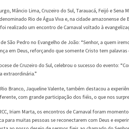
rgo, Mâncio Lima, Cruzeiro do Sul, Tarauacá, Feijó e Sena M
i denominado Rio de Água Viva e, na cidade amazonense de B
 foi realizado um encontro de Carnaval voltado à evangeliza
 de São Pedro no Evangelho de João: “Senhor, a quem iremos 
ança em Deus, reforçando que somente Cristo tem palavras d
iocese de Cruzeiro do Sul, celebrou o sucesso do evento: “
 extraordinária.”
io Branco, Jaqueline Valente, também destacou a experiênci
rente, com grande participação dos fiéis, o que nos surpr
 RCC, Iriam Marta, os encontros de Carnaval foram momento
ica para muitas pessoas se reconectarem com Deus e experi
osta ao nosso desejo de sermos fieis ao chamado do Senhor