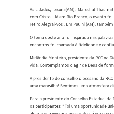
As cidades, Ipixuna(AM), Marechal Thaumatu
com Cristo . Já em Rio Branco, o evento fo
retiro Alegrai-vos . Em Pauini (AM), também
O tema deste ano foi inspirado nas palavras
encontros foi chamada à fidelidade e confi
Mirlândia Monteiro, presidente da RCC na D
vida. Contemplamos o agir de Deus de forma
A presidente do conselho diocesano da RCC R
uma maravilha! Sentimos uma atmosfera dife
Para a presidente do Conselho Estadual da
os participantes: “Foi uma oportunidade ún
alegria que vivemos nesses dias é uma resp