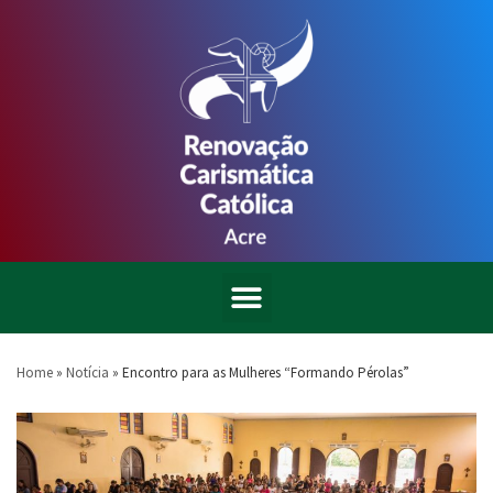
Home
»
Notícia
»
Encontro para as Mulheres “Formando Pérolas”