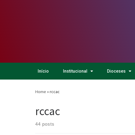
Início
Institucional
Dioceses
Home
»
rccac
rccac
44 posts