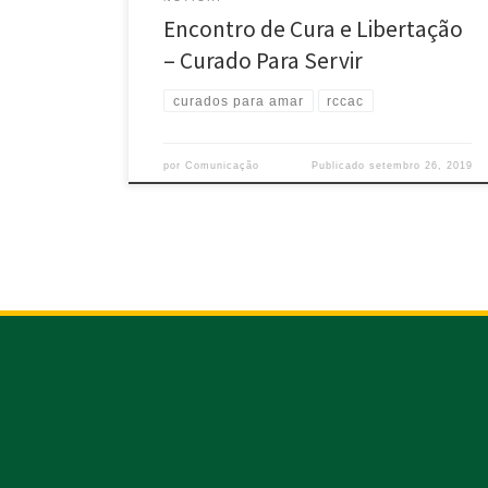
Encontro de Cura e Libertação
– Curado Para Servir
curados para amar
rccac
por
Comunicação
Publicado
setembro 26, 2019