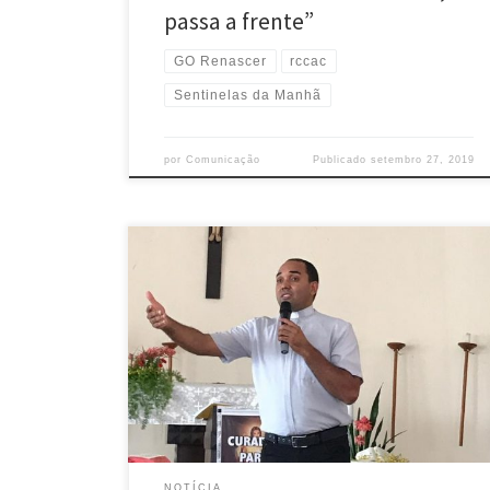
passa a frente”
GO Renascer
rccac
Sentinelas da Manhã
por
Comunicação
Publicado
setembro 27, 2019
No último final de semana, de 20 a 22 de setembro,
foi realizado o Encontro de Cura e Libertação que
teve como tema Curados para amar e servir, na
Paróquia Nossa Senhora do Rosário, em Cruzeiro do
Sul-AC. Contamos com a presença do Pe. Jefferson,
do Ministério de Cura e […]
NOTÍCIA