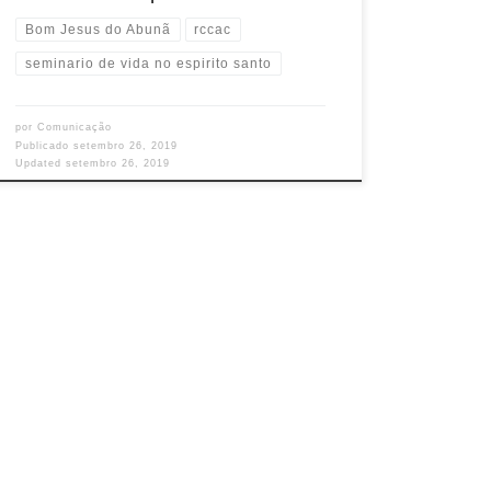
Bom Jesus do Abunã
rccac
seminario de vida no espirito santo
por
Comunicação
Publicado
setembro 26, 2019
Updated
setembro 26, 2019