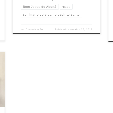
Bom Jesus do Abunã
rccac
seminario de vida no espirito santo
por
Comunicação
Publicado
setembro 26, 2019