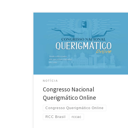
A Renovação Carismática Católica Brasil divulgou a
data do “Congresso Nacional Querigmático Online”,
que acontecerá de 1 a 3 de maio. O evento terá a
participação nosso coordenador nacional, Vinicius
Simões, e nomes como Patti Gallagher Mansfield, Jim
Murphy, e na música, Eliana Ribeiro, Irmã Ana Paula e
Olívia Ferreira, […]
NOTÍCIA
Congresso Nacional
Querigmático Online
Congresso Querigmático Online
RCC Brasil
rccac