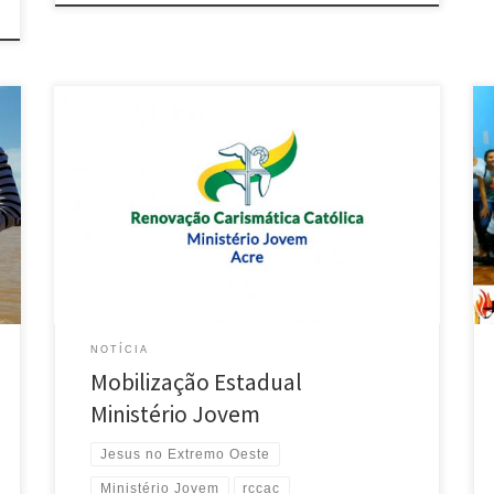
Neste domingo, 20/10/2019, o Ministério Jovem Acre
realizou uma ação evangelizadora em diversas
cidades do nosso Estado com o objetivo de
DESPERTAR o coração dos jovens para a MISSÃO JESUS
NO EXTREMO OESTE que acontecerá em janeiro de
2020. A data foi escolhida por ser o dia mundial das
missões […]
NOTÍCIA
Mobilização Estadual
Ministério Jovem
Jesus no Extremo Oeste
Ministério Jovem
rccac