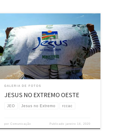
GALERIA DE FOTOS
JESUS NO EXTREMO OESTE
JEO
Jesus no Extremo
rccac
por
Comunicação
Publicado
janeiro 14, 2020