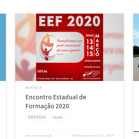
A RCC Acre como de costume proverá os Encontros
Estaduais de Formação nas dioceses de Rio Branco e
Cruzeiro do Sul. As datas já estão disponíveis em nossa
agenda. Terá início primeiramente na Diocese de Rio
Branco nessa sexta, 13 de março, às 19:15h com uma
missa presidida pelo Pe. […]
NOTÍCIA
Encontro Estadual de
Formação 2020
EEF2020
rccac
por
Comunicação
Publicado
março 13, 2020