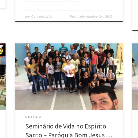
por
Comunicação
Publicado
outubro 24, 2019
A Paróquia Bom Jesus do Abunã, realizou neste final
de semana a “Seminário de Vida no Espirito Santo. O
qual iniciou na sexta-feira 20 de setembro, com a
santa missa em ação de graças, celebrado pelo Pe.
Everton, vindo de Senador Guiomar, acompanho no
Sábado e Domingo o Pe. Joaquim, […]
NOTÍCIA
Seminário de Vida no Espírito
Santo – Paróquia Bom Jesus …