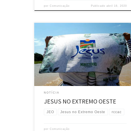
por
Comunicação
Publicado
abril 16, 2020
A Renovação Carismática Católica, por meio do
Ministério Jovem, deu início a missão Jesus no
Extremo Oeste que está acontecendo na cidade de
Cruzeiro do Sul, com jovens de todo o Estado do
Acre. “Amar como Jesus amou, pensar como Jesus
pensou” foi a convocação que Dom Flávio Giovenale,
bispo […]
NOTÍCIA
JESUS NO EXTREMO OESTE
JEO
Jesus no Extremo Oeste
rccac
por
Comunicação