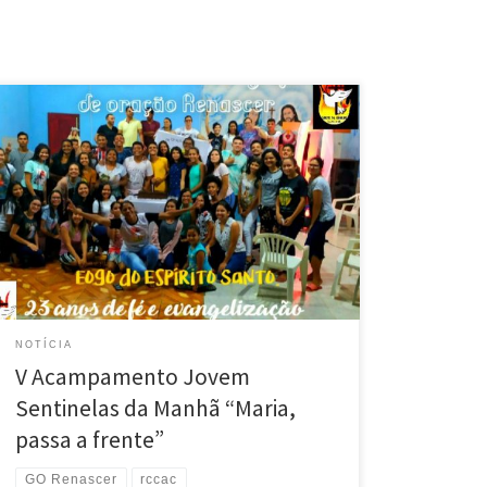
Dias 21 e 22 de setembro de 2019, Eirunepé pôde
experimentar uma grande graça no V Acampamento
Jovem Sentinelas da manhã, com o Tema: ” Maria,
passa à frente” e a presença do coordenador
diocesano de Rio Branco José Adelson. Esse retiro
teve ” um sabor especial” porque nele,
comemoramos […]
NOTÍCIA
V Acampamento Jovem
Sentinelas da Manhã “Maria,
passa a frente”
GO Renascer
rccac