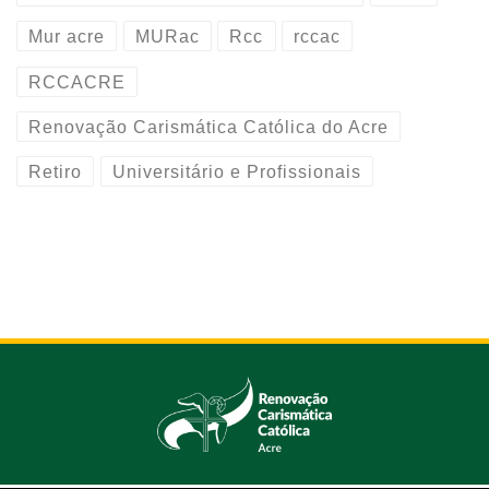
Mur acre
MURac
Rcc
rccac
RCCACRE
Renovação Carismática Católica do Acre
Retiro
Universitário e Profissionais