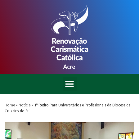
Home
»
Notícia
»
1º Retiro Para Universitários e Profissionais da Diocese de
Cruzeiro do Sul