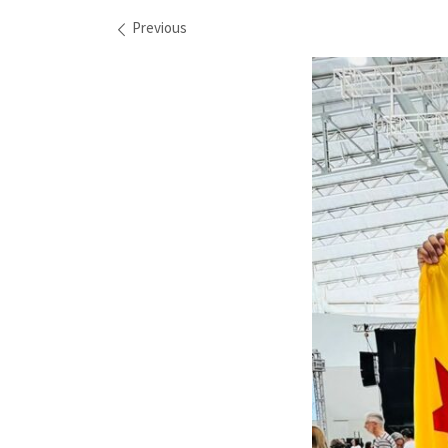
Images navigation
Previous