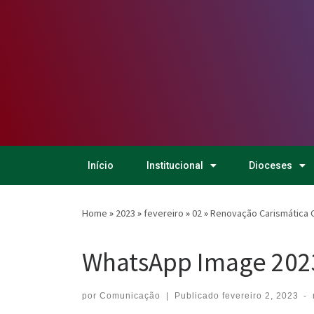
Início
Institucional
Dioceses
Home
»
2023
»
fevereiro
»
02
»
Renovação Carismática C
WhatsApp Image 2023
por
Comunicação
|
Publicado
fevereiro 2, 2023
-