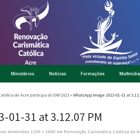
Ministérios
Notícias
Formações
Multmídia
atólica do Acre participa do ENF2023
»
WhatsApp Image 2023-01-31 at 3.12
-01-31 at 3.12.07 PM
nas dimensões
1200 × 1600
em
Renovação Carismática Católica do A