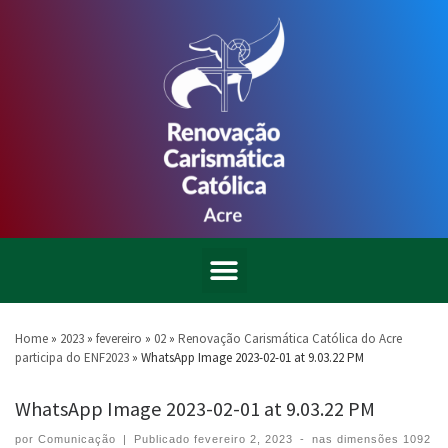
Home
»
2023
»
fevereiro
»
02
»
Renovação Carismática Católica do Acre
participa do ENF2023
»
WhatsApp Image 2023-02-01 at 9.03.22 PM
WhatsApp Image 2023-02-01 at 9.03.22 PM
por
Comunicação
|
Publicado
fevereiro 2, 2023
-
nas dimensões
1092