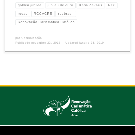
golden jubilee
jubileu de ouro
Kátia Zavaris
Rcc
rccac
RCCACRE
rccbrasil
Renovação Carismática Católica
por
Comunicação
Publicado
novembro 23, 2018
Updated
janeiro 28, 2019