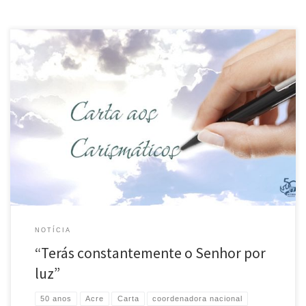
Confira a carta 10/2018 aos membros da Renovação Carismática Católica
do Brasil, escrita pela presidente do Conselho Nacional da RCC, Katia Roldi
Zavaris. As cartas da presidente, escritas a cada bimestre, oferecem
direcionamentos e partilhas espirituais para o trabalho de evangelização
desenvolvido pela RCC em nível nacional. Leia e compartilhe […]
NOTÍCIA
“Terás constantemente o Senhor por
luz”
50 anos
Acre
Carta
coordenadora nacional