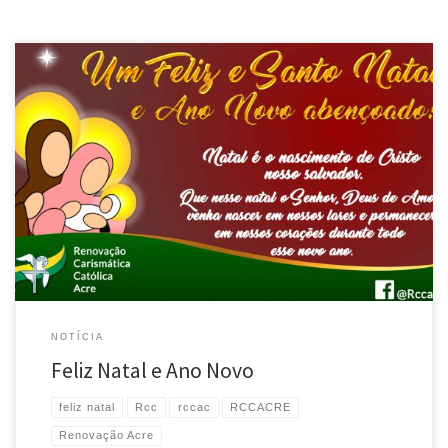
A Renovação Carismática Católica vem neste dia te desejar boas festas.
Lembre-se sempre que o homenageado é Jesus, fonte de todo amor. Que, a
exemplo da Virgem Santíssima, possamos dizer sim a Deus para que todo
nosso coração, nossa casa, nossa família, nosso viver seja para o Senhor
Jesus. Que […]
NOTÍCIA
Feliz Natal e Ano Novo
feliz natal
Rcc
rccac
RCCACRE
Renovação Acre