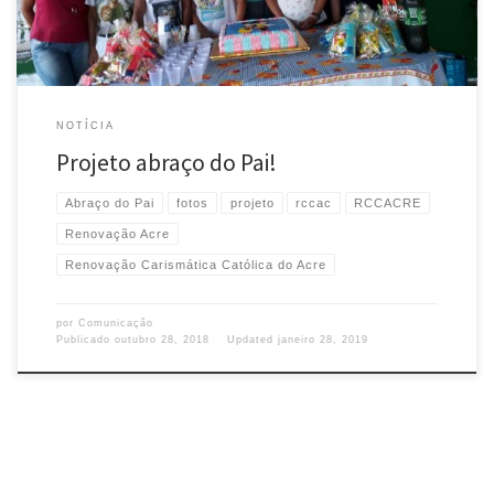
NOTÍCIA
Projeto abraço do Pai!
Abraço do Pai
fotos
projeto
rccac
RCCACRE
Renovação Acre
Renovação Carismática Católica do Acre
por
Comunicação
Publicado
outubro 28, 2018
Updated
janeiro 28, 2019