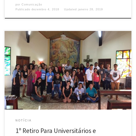
por
Comunicação
Publicado
dezembro 4, 2018
Updated
janeiro 28, 2019
Aconteceu nos dias 17 e 18 de novembro o I Primeiro Retiro para
Universitários e Profissionais na diocese de Cruzeiro do Sul Acre. O
Ministério Universidades Renovadas (MUR) é um ministério da RCC cuja
atuação se dá principalmente no âmbito universitário e que tem por
missão conciliar a fé e […]
NOTÍCIA
1º Retiro Para Universitários e