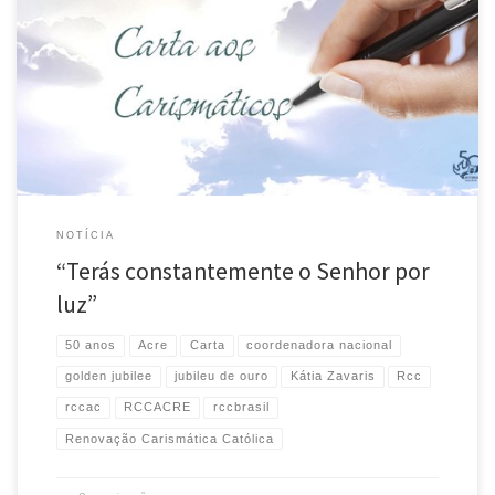
Confira a carta 10/2018 aos membros da Renovação Carismática Católica
do Brasil, escrita pela presidente do Conselho Nacional da RCC, Katia Roldi
Zavaris. As cartas da presidente, escritas a cada bimestre, oferecem
direcionamentos e partilhas espirituais para o trabalho de evangelização
desenvolvido pela RCC em nível nacional. Leia e compartilhe […]
NOTÍCIA
“Terás constantemente o Senhor por
luz”
50 anos
Acre
Carta
coordenadora nacional
golden jubilee
jubileu de ouro
Kátia Zavaris
Rcc
rccac
RCCACRE
rccbrasil
Renovação Carismática Católica