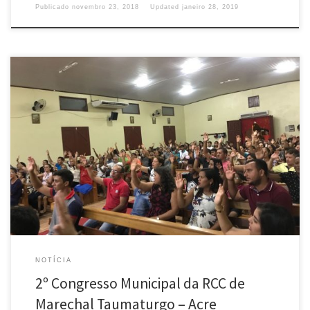
Publicado
novembro 23, 2018
Updated
janeiro 28, 2019
Nos dias 16, 17 e 18 de novembro de 2018, aconteceu no município de
Marechal Thaumaturgo/AC o 2° Congresso Municipal da Renovação
Carismática Católica. O evento reuniu pessoas que residem na cidade e
ribeirinhos de vários lugares, o encontro teve na programação missas,
pregações, confissões e um grande show no […]
NOTÍCIA
2º Congresso Municipal da RCC de
Marechal Taumaturgo – Acre