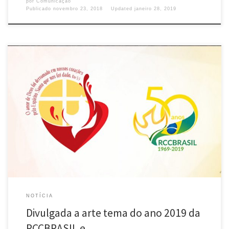
por
Comunicação
Publicado
novembro 23, 2018
Updated
janeiro 28, 2019
Conheça a arte tema do ano e faça o download da imagem, manual de
aplicação, versão infantil e vinhetas para 2019! “A figura inspirada na
passagem bíblica de Romanos 5, 5 “O amor de Deus foi derramado em
nossos corações pelo Espírito Santo que nos foi dado”, tema do ano […]
NOTÍCIA
Divulgada a arte tema do ano 2019 da
RCCBRASIL e …