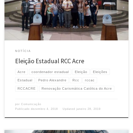
Paróquia Santa Inês para a eleição da presidência para o biênio 2019-2020.
O procedimento foi presidido pela Coordenadora Estadual da RCC
Rondônia, Joana Silva Lauriano e, após […]
NOTÍCIA
Eleição Estadual RCC Acre
Acre
coordenador estadual
Eleição
Eleições
Estadual
Pedro Alexandre
Rcc
rccac
RCCACRE
Renovação Carismática Católica do Acre
por
Comunicação
Publicado
dezembro 4, 2018
Updated
janeiro 28, 2019