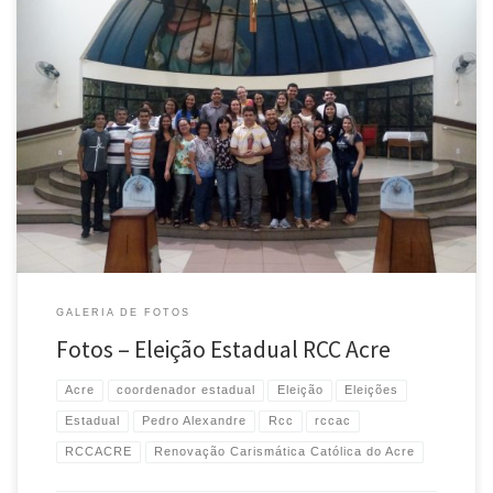
GALERIA DE FOTOS
Fotos – Eleição Estadual RCC Acre
Acre
coordenador estadual
Eleição
Eleições
Estadual
Pedro Alexandre
Rcc
rccac
RCCACRE
Renovação Carismática Católica do Acre