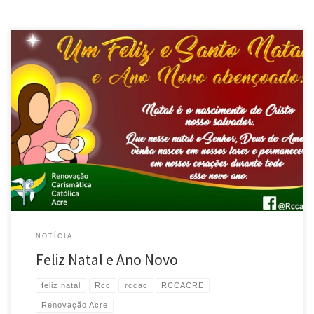
A Renovação Carismática Católica vem neste dia te desejar boas festas.
Lembre-se sempre que o homenageado é Jesus, fonte de todo amor. Que, a
exemplo da Virgem Santíssima, possamos dizer sim a Deus para que todo
nosso coração, nossa casa, nossa família, nosso viver seja para o Senhor
Jesus. Que […]
NOTÍCIA
Feliz Natal e Ano Novo
feliz natal
Rcc
rccac
RCCACRE
Renovação Acre