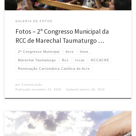
GALERIA DE FOTOS
Fotos – 2º Congresso Municipal da
RCC de Marechal Taumaturgo …
2º Congresso Municipal
Acre
fotos
Marechal Taumaturgo
Rcc
rccac
RCCACRE
Renovação Carismática Católica do Acre
por
Comunicação
Publicado
novembro 23, 2018
Updated
janeiro 28, 2019