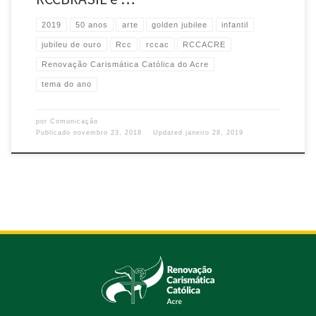
2019
50 anos
arte
golden jubilee
infantil
jubileu de ouro
Rcc
rccac
RCCACRE
Renovação Carismática Católica do Acre
tema do ano
por
Comunicação
Publicado
novembro 23, 2018
Updated
janeiro 28, 2019