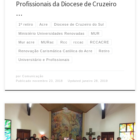
Profissionais da Diocese de Cruzeiro
…
1º retiro
Acre
Diocese de Cruzeiro do Sul
Ministério Universidades Renovadas
MUR
Mur acre
MURac
Rcc
rccac
RCCACRE
Renovação Carismática Católica do Acre
Retiro
Universitário e Profissionais
por
Comunicação
Publicado
novembro 23, 2018
Updated
janeiro 28, 2019