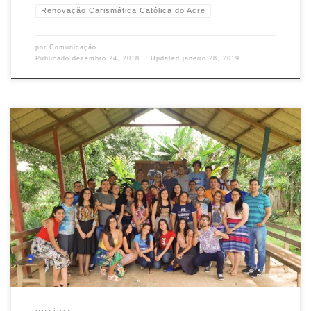
Renovação Carismática Católica do Acre
por
Comunicação
Publicado
dezembro 24, 2018
Updated
janeiro 28, 2019
Reunidos nos dias 23, 24 e 25 de novembro, não por outra causa, mas por
um profundo desejo Divino, ocorreu o Retiro para profissionais e
universitários do Ministério Universidades Renovadas (MUR), na chácara
Novo Amanhecer, em Senador Guiomard. Chamados a um constante
estado de missão, o MUR anuncia o evangelho […]