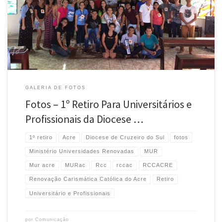
GALERIA DE FOTOS
Fotos – 1º Retiro Para Universitários e
Profissionais da Diocese …
1º retiro
Acre
Diocese de Cruzeiro do Sul
fotos
Ministério Universidades Renovadas
MUR
Mur acre
MURac
Rcc
rccac
RCCACRE
Renovação Carismática Católica do Acre
Retiro
Universitário e Profissionais
por
Comunicação