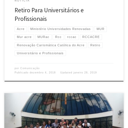
NOTÍCIA
Retiro Para Universitários e
Profissionais
Acre
Ministério Universidades Renovadas
MUR
Mur acre
MURac
Rcc
rccac
RCCACRE
Renovação Carismática Católica do Acre
Retiro
Universitário e Profissionais
por
Comunicação
Publicado
dezembro 4, 2018
Updated
janeiro 28, 2019
No dia 24 de novembro a Renovação Carismática Católica do Acre, através
de seus conselheiros e coordenadores estaduais, se reuniu no auditório da