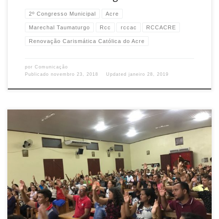
2º Congresso Municipal
Acre
Marechal Taumaturgo
Rcc
rccac
RCCACRE
Renovação Carismática Católica do Acre
por
Comunicação
Publicado
novembro 23, 2018
Updated
janeiro 28, 2019